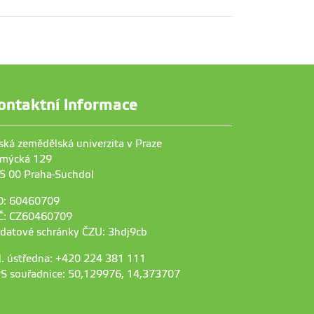
ontaktní informace
ská zemědělská univerzita v Praze
mýcká 129
5 00 Praha-Suchdol
O: 60460709
Č: CZ60460709
 datové schránky ČZU: 3hdj9cb
l. ústředna: +420 224 381 111
S souřadnice: 50,129976, 14,373707