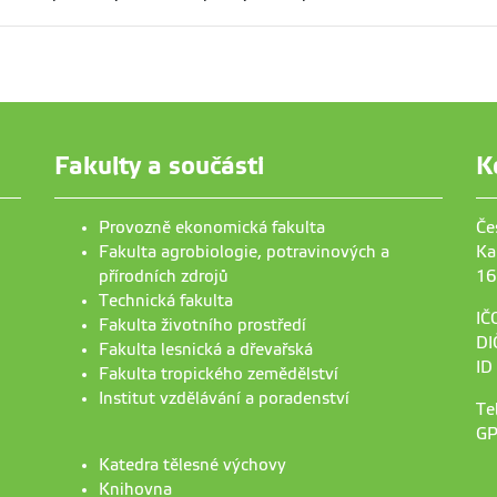
Fakulty a součásti
K
Provozně ekonomická fakulta
Če
Fakulta agrobiologie, potravinových a
Ka
přírodních zdrojů
16
Technická fakulta
IČ
Fakulta životního prostředí
DI
Fakulta lesnická a dřevařská
ID
Fakulta tropického zemědělství
Institut vzdělávání a poradenství
Te
GP
Katedra tělesné výchovy
Knihovna