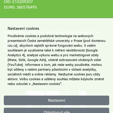
OID: E10209207
DUNS: 360576495
Nastavení cookies
Materiály umístěné na tomto webu mohou být publikovány pouze se
Používáme cookies a podobné technologie na webových
souhlasem ČZU.
prezentacích České zemědělské univerzity v Praze (pod doménou
Informace o zpracování a ochraně osobních údajů na ČZU v Praze
.
czu.cz), abychom zajistili správné fungování webu. S vaším
© 2026 Česká zemědělská univerzita v Praze
souhlasem je využíváme také k měření návštěvnosti (Google
Všechna práva vyhrazena
Analytics 4), analýze výkonu webu a pro marketingové účely
Nastavení cookies
(Meta, Sklik, Google Ads), včetně zobrazování vložených videí
(YouTube). Informace o tom, jak naše weby používáte, mohou
být sdíleny s našimi partnery působícími v oblasti analytiky,
sociálních médií a online reklamy. Nezbytné cookies jsou vždy
aktivní. Volbu cookies a udělený souhlas můžete kdykoliv změnit
nebo odvolat v „Nastavení cookies“.
Nastavení
Odmítnout vše