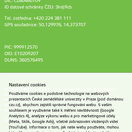
DIČ: CZ60460709
ID datové schránky ČZU: 3hdj9cb
Tel. ústředna: +420 224 381 111
GPS souřadnice: 50,129976, 14,373707
PIC: 999912570
OID: E10209207
DUNS: 360576495
Nastavení cookies
Materiály umístěné na tomto webu mohou být publikovány pouze se
Používáme cookies a podobné technologie na webových
souhlasem ČZU.
prezentacích České zemědělské univerzity v Praze (pod doménou
Informace o zpracování a ochraně osobních údajů na ČZU v Praze
.
czu.cz), abychom zajistili správné fungování webu. S vaším
© 2026 Česká zemědělská univerzita v Praze
Všechna práva vyhrazena
souhlasem je využíváme také k měření návštěvnosti (Google
Analytics 4), analýze výkonu webu a pro marketingové účely
Nastavení cookies
(Meta, Sklik, Google Ads), včetně zobrazování vložených videí
(YouTube). Informace o tom, jak naše weby používáte, mohou