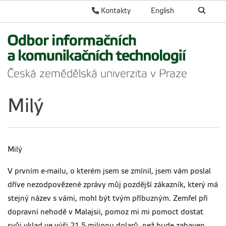
Kontakty
English
Milý
Milý
V prvním e-mailu, o kterém jsem se zmínil, jsem vám poslal
dříve nezodpovězené zprávy můj pozdější zákazník, který má
stejný název s vámi, mohl být tvým příbuzným. Zemřel při
dopravní nehodě v Malajsii, pomoz mi mi pomoct dostat
svůj vklad ve výši 21,5 milionu dolarů, než bude zabaven