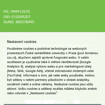
PIC: 999912570
OID: E10209207
DUNS: 360576495
Nastavení cookies
Materiály umístěné na tomto webu mohou být publikovány pouze se
Používáme cookies a podobné technologie na webových
souhlasem ČZU.
prezentacích České zemědělské univerzity v Praze (pod doménou
Informace o zpracování a ochraně osobních údajů na ČZU v Praze
.
czu.cz), abychom zajistili správné fungování webu. S vaším
© 2026 Česká zemědělská univerzita v Praze
Všechna práva vyhrazena
souhlasem je využíváme také k měření návštěvnosti (Google
Analytics 4), analýze výkonu webu a pro marketingové účely
Nastavení cookies
(Meta, Sklik, Google Ads), včetně zobrazování vložených videí
(YouTube). Informace o tom, jak naše weby používáte, mohou
být sdíleny s našimi partnery působícími v oblasti analytiky,
sociálních médií a online reklamy. Nezbytné cookies jsou vždy
aktivní. Volbu cookies a udělený souhlas můžete kdykoliv změnit
nebo odvolat v „Nastavení cookies“.